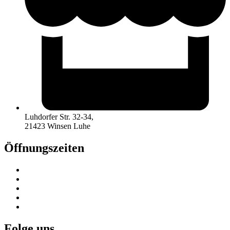
Luhdorfer Str. 32-34,
21423 Winsen Luhe
Öffnungszeiten
Mo. & Mi. : 12.00 Uhr – 18.00 Uhr
Fr. : 10.00 Uhr – 18.00 Uhr
Sa. : 10.00 Uhr – 16.00 Uhr
Di. & Do. (geschlossen – telefonisch erreichbar)
So geschlossen
Folge uns