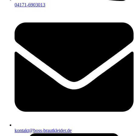
04171-6903013
kontakt@boss-brautkleider.de